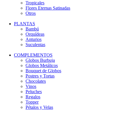
Tropicales
Flores Eternas Satinadas
Otros
PLANTAS
Bambú
Orquídeas
Anturios
Suculentas
COMPLEMENTOS
Globos Burbuja
Globos Metálicos
Bouquet de Globos
Postres y Tortas
Chocolates
Vinos
Peluches
Regalos
Topper
Pétalos y Velas
-25%