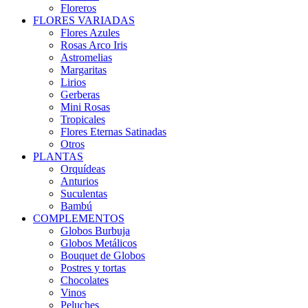
Floreros
FLORES VARIADAS
Flores Azules
Rosas Arco Iris
Astromelias
Margaritas
Lirios
Gerberas
Mini Rosas
Tropicales
Flores Eternas Satinadas
Otros
PLANTAS
Orquídeas
Anturios
Suculentas
Bambú
COMPLEMENTOS
Globos Burbuja
Globos Metálicos
Bouquet de Globos
Postres y tortas
Chocolates
Vinos
Peluches