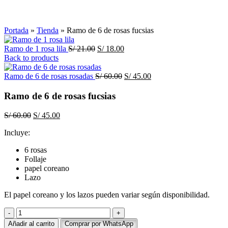
Click to enlarge
Portada
»
Tienda
»
Ramo de 6 de rosas fucsias
El
El
Ramo de 1 rosa lila
S/
21.00
S/
18.00
precio
precio
Back to products
original
actual
era:
es:
El
El
Ramo de 6 de rosas rosadas
S/
60.00
S/
45.00
S/ 21.00.
S/ 18.00.
precio
precio
original
actual
Ramo de 6 de rosas fucsias
era:
es:
S/ 60.00.
S/ 45.00.
El
El
S/
60.00
S/
45.00
precio
precio
Incluye:
original
actual
era:
es:
6 rosas
S/ 60.00.
S/ 45.00.
Follaje
papel coreano
Lazo
El papel coreano y los lazos pueden variar según disponibilidad.
Ramo
de
Añadir al carrito
Comprar por WhatsApp