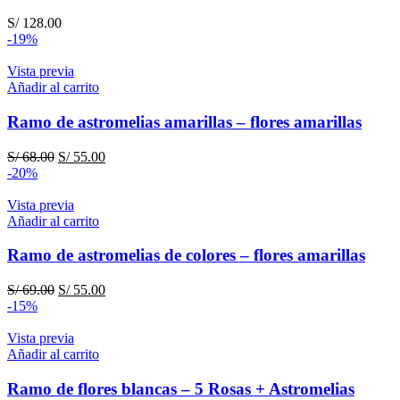
S/
128.00
-19%
Vista previa
Añadir al carrito
Ramo de astromelias amarillas – flores amarillas
El
El
S/
68.00
S/
55.00
precio
precio
-20%
original
actual
era:
es:
Vista previa
S/ 68.00.
S/ 55.00.
Añadir al carrito
Ramo de astromelias de colores – flores amarillas
El
El
S/
69.00
S/
55.00
precio
precio
-15%
original
actual
era:
es:
Vista previa
S/ 69.00.
S/ 55.00.
Añadir al carrito
Ramo de flores blancas – 5 Rosas + Astromelias