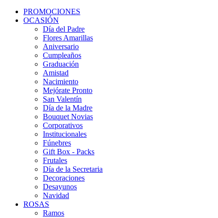
PROMOCIONES
OCASIÓN
Día del Padre
Flores Amarillas
Aniversario
Cumpleaños
Graduación
Amistad
Nacimiento
Mejórate Pronto
San Valentín
Día de la Madre
Bouquet Novias
Corporativos
Institucionales
Fúnebres
Gift Box - Packs
Frutales
Día de la Secretaria
Decoraciones
Desayunos
Navidad
ROSAS
Ramos