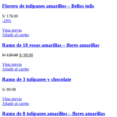
S/ 99.00.
S/ 75.00.
Florero de tulipanes amarillos – Bellos tulis
S/
178.00
-18%
Vista previa
Añadir al carrito
Ramo de 18 rosas amarillas – flores amarillas
El
El
S/
120.00
S/
99.00
precio
precio
original
actual
Vista previa
era:
es:
Añadir al carrito
S/ 120.00.
S/ 99.00.
Ramo de 3 tulipanes y chocolate
S/
89.00
Vista previa
Añadir al carrito
Ramo de 8 tulipanes amarillos – flores amarillas