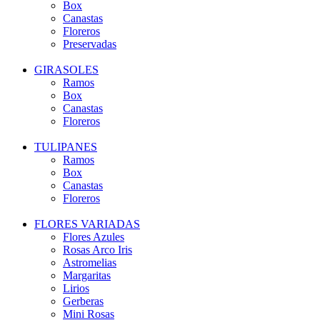
Box
Canastas
Floreros
Preservadas
GIRASOLES
Ramos
Box
Canastas
Floreros
TULIPANES
Ramos
Box
Canastas
Floreros
FLORES VARIADAS
Flores Azules
Rosas Arco Iris
Astromelias
Margaritas
Lirios
Gerberas
Mini Rosas