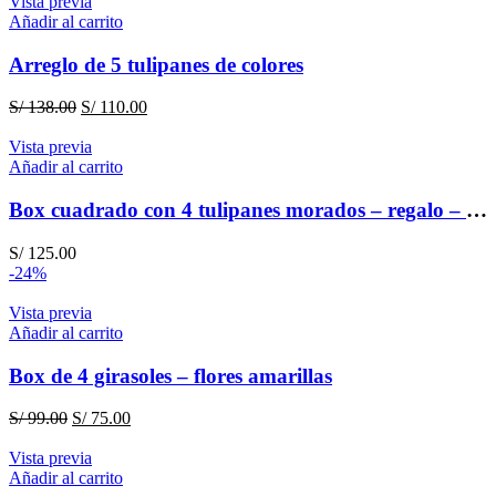
Vista previa
Añadir al carrito
Arreglo de 5 tulipanes de colores
El
El
S/
138.00
S/
110.00
precio
precio
original
actual
Vista previa
era:
es:
Añadir al carrito
S/ 138.00.
S/ 110.00.
Box cuadrado con 4 tulipanes morados – regalo – amistad
S/
125.00
-24%
Vista previa
Añadir al carrito
Box de 4 girasoles – flores amarillas
El
El
S/
99.00
S/
75.00
precio
precio
original
actual
Vista previa
era:
es:
Añadir al carrito