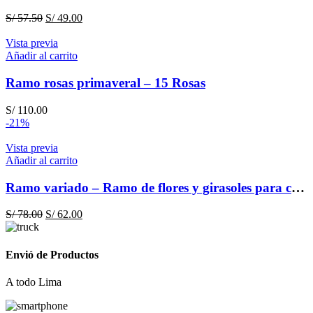
El
El
S/
57.50
S/
49.00
precio
precio
original
actual
Vista previa
era:
es:
Añadir al carrito
S/ 57.50.
S/ 49.00.
Ramo rosas primaveral – 15 Rosas
S/
110.00
-21%
Vista previa
Añadir al carrito
Ramo variado – Ramo de flores y girasoles para cumpleaños – flores amarillas
El
El
S/
78.00
S/
62.00
precio
precio
original
actual
era:
es:
Envió de Productos
S/ 78.00.
S/ 62.00.
A todo Lima