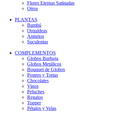
Flores Eternas Satinadas
Otros
PLANTAS
Bambú
Orquídeas
Anturios
Suculentas
COMPLEMENTOS
Globos Burbuja
Globos Metálicos
Bouquet de Globos
Postres y Tortas
Chocolates
Vinos
Peluches
Regalos
Topper
Pétalos y Velas
-5%