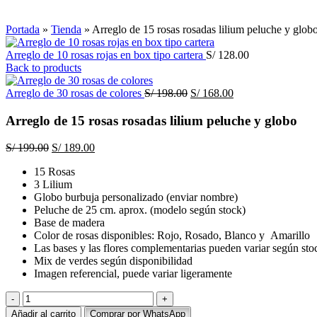
Click to enlarge
Portada
»
Tienda
»
Arreglo de 15 rosas rosadas lilium peluche y glob
Arreglo de 10 rosas rojas en box tipo cartera
S/
128.00
Back to products
El
El
Arreglo de 30 rosas de colores
S/
198.00
S/
168.00
precio
precio
original
actual
Arreglo de 15 rosas rosadas lilium peluche y globo
era:
es:
S/ 198.00.
S/ 168.00.
El
El
S/
199.00
S/
189.00
precio
precio
15 Rosas
original
actual
3 Lilium
era:
es:
Globo burbuja personalizado (enviar nombre)
S/ 199.00.
S/ 189.00.
Peluche de 25 cm. aprox. (modelo según stock)
Base de madera
Color de rosas disponibles: Rojo, Rosado, Blanco y Amarillo
Las bases y las flores complementarias pueden variar según sto
Mix de verdes según disponibilidad
Imagen referencial, puede variar ligeramente
Arreglo
de
Añadir al carrito
Comprar por WhatsApp