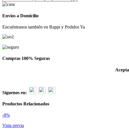
15
rosas
rosadas
Envíos a Domicilio
lilium
peluche
Encuéntranos también en Rappi y Pedidos Ya
y
globo
cantidad
Compras 100% Seguras
Acepta
Síguenos en:
Productos Relacionados
-8%
Vista previa