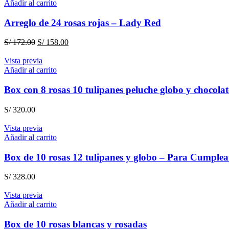
Añadir al carrito
Arreglo de 24 rosas rojas – Lady Red
El
El
S/
172.00
S/
158.00
precio
precio
original
actual
Vista previa
era:
es:
Añadir al carrito
S/ 172.00.
S/ 158.00.
Box con 8 rosas 10 tulipanes peluche globo y chocolat
S/
320.00
Vista previa
Añadir al carrito
Box de 10 rosas 12 tulipanes y globo – Para Cumple
S/
328.00
Vista previa
Añadir al carrito
Box de 10 rosas blancas y rosadas