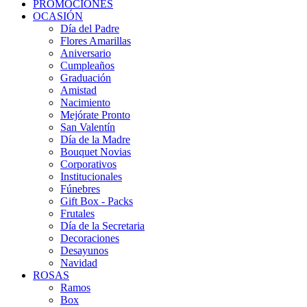
PROMOCIONES
OCASIÓN
Día del Padre
Flores Amarillas
Aniversario
Cumpleaños
Graduación
Amistad
Nacimiento
Mejórate Pronto
San Valentín
Día de la Madre
Bouquet Novias
Corporativos
Institucionales
Fúnebres
Gift Box - Packs
Frutales
Día de la Secretaria
Decoraciones
Desayunos
Navidad
ROSAS
Ramos
Box