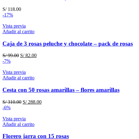
S/
118.00
-17%
Vista previa
Añadir al carrito
Caja de 3 rosas peluche y chocolate – pack de rosas
El
El
S/
99.00
S/
82.00
precio
precio
-7%
original
actual
era:
es:
Vista previa
S/ 99.00.
S/ 82.00.
Añadir al carrito
Cesta con 50 rosas amarillas – flores amarillas
El
El
S/
310.00
S/
288.00
precio
precio
-6%
original
actual
era:
es:
Vista previa
S/ 310.00.
S/ 288.00.
Añadir al carrito
Florero jarra con 15 rosas