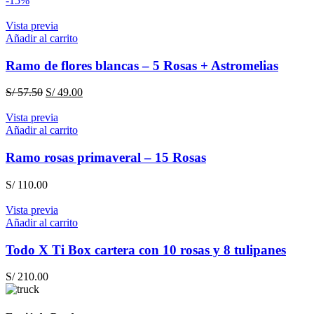
-15%
original
actual
era:
es:
Vista previa
S/ 110.00.
S/ 99.00.
Añadir al carrito
Ramo de flores blancas – 5 Rosas + Astromelias
El
El
S/
57.50
S/
49.00
precio
precio
original
actual
Vista previa
era:
es:
Añadir al carrito
S/ 57.50.
S/ 49.00.
Ramo rosas primaveral – 15 Rosas
S/
110.00
Vista previa
Añadir al carrito
Todo X Ti Box cartera con 10 rosas y 8 tulipanes
S/
210.00