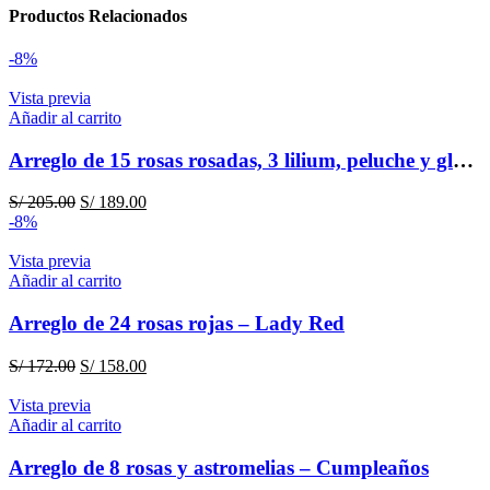
Productos Relacionados
-8%
Vista previa
Añadir al carrito
Arreglo de 15 rosas rosadas, 3 lilium, peluche y globo – Cumpleaños
El
El
S/
205.00
S/
189.00
precio
precio
-8%
original
actual
era:
es:
Vista previa
S/ 205.00.
S/ 189.00.
Añadir al carrito
Arreglo de 24 rosas rojas – Lady Red
El
El
S/
172.00
S/
158.00
precio
precio
original
actual
Vista previa
era:
es:
Añadir al carrito
S/ 172.00.
S/ 158.00.
Arreglo de 8 rosas y astromelias – Cumpleaños