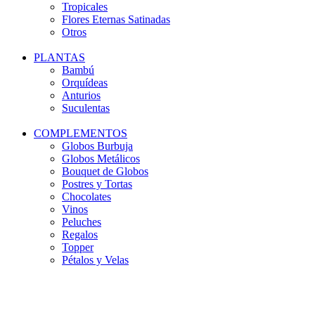
Tropicales
Flores Eternas Satinadas
Otros
PLANTAS
Bambú
Orquídeas
Anturios
Suculentas
COMPLEMENTOS
Globos Burbuja
Globos Metálicos
Bouquet de Globos
Postres y Tortas
Chocolates
Vinos
Peluches
Regalos
Topper
Pétalos y Velas
-31%