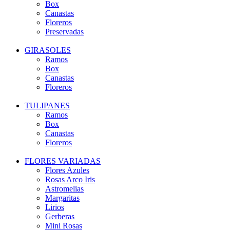
Box
Canastas
Floreros
Preservadas
GIRASOLES
Ramos
Box
Canastas
Floreros
TULIPANES
Ramos
Box
Canastas
Floreros
FLORES VARIADAS
Flores Azules
Rosas Arco Iris
Astromelias
Margaritas
Lirios
Gerberas
Mini Rosas