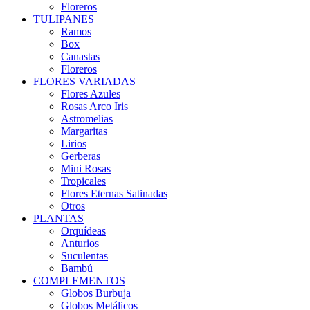
Floreros
TULIPANES
Ramos
Box
Canastas
Floreros
FLORES VARIADAS
Flores Azules
Rosas Arco Iris
Astromelias
Margaritas
Lirios
Gerberas
Mini Rosas
Tropicales
Flores Eternas Satinadas
Otros
PLANTAS
Orquídeas
Anturios
Suculentas
Bambú
COMPLEMENTOS
Globos Burbuja
Globos Metálicos