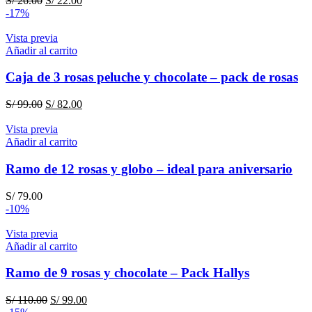
S/
26.00
S/
22.00
precio
precio
-17%
original
actual
era:
es:
Vista previa
S/ 26.00.
S/ 22.00.
Añadir al carrito
Caja de 3 rosas peluche y chocolate – pack de rosas
El
El
S/
99.00
S/
82.00
precio
precio
original
actual
Vista previa
era:
es:
Añadir al carrito
S/ 99.00.
S/ 82.00.
Ramo de 12 rosas y globo – ideal para aniversario
S/
79.00
-10%
Vista previa
Añadir al carrito
Ramo de 9 rosas y chocolate – Pack Hallys
El
El
S/
110.00
S/
99.00
precio
precio