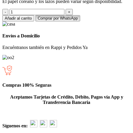
El papel coreano y los lazos pueden variar según disponibilidad.
Ramo
de
Añadir al carrito
Comprar por WhatsApp
6
rosas
rojas
Envíos a Domicilio
-
amor
Encuéntranos también en Rappi y Pedidos Ya
cantidad
Compras 100% Seguras
Aceptamos Tarjetas de Crédito, Débito, Pagos vía App y
Transferencia Bancaria
Síguenos en: