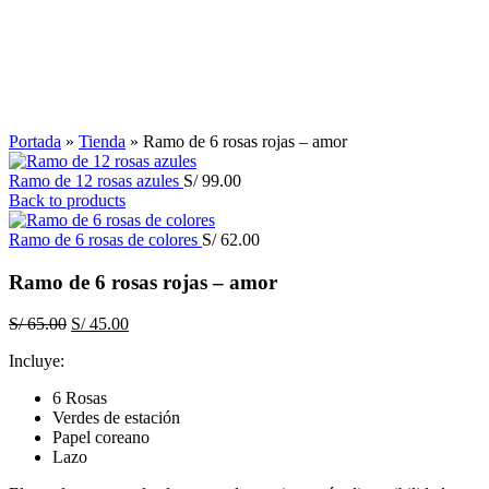
Click to enlarge
Portada
»
Tienda
»
Ramo de 6 rosas rojas – amor
Ramo de 12 rosas azules
S/
99.00
Back to products
Ramo de 6 rosas de colores
S/
62.00
Ramo de 6 rosas rojas – amor
El
El
S/
65.00
S/
45.00
precio
precio
Incluye:
original
actual
era:
es:
6 Rosas
S/ 65.00.
S/ 45.00.
Verdes de estación
Papel coreano
Lazo