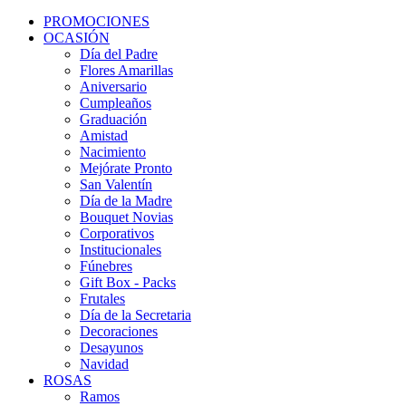
PROMOCIONES
OCASIÓN
Día del Padre
Flores Amarillas
Aniversario
Cumpleaños
Graduación
Amistad
Nacimiento
Mejórate Pronto
San Valentín
Día de la Madre
Bouquet Novias
Corporativos
Institucionales
Fúnebres
Gift Box - Packs
Frutales
Día de la Secretaria
Decoraciones
Desayunos
Navidad
ROSAS
Ramos