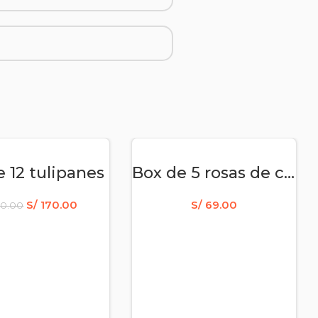
DIR AL CARRITO
AÑADIR AL CARRITO
 12 tulipanes
Box de 5 rosas de colores
S/
170.00
S/
69.00
0.00