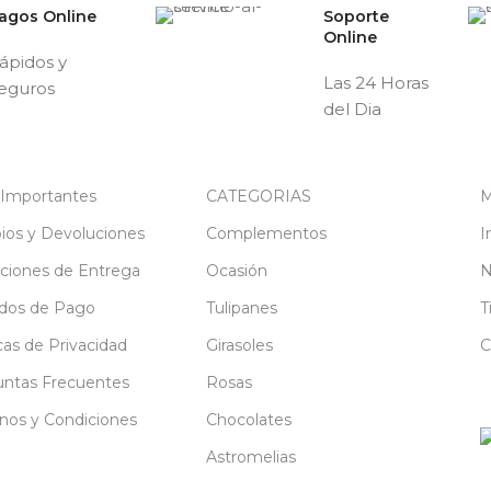
agos Online
Soporte
Online
ápidos y
Las 24 Horas
eguros
del Dia
 Importantes
CATEGORIAS
M
os y Devoluciones
Complementos
I
ciones de Entrega
Ocasión
N
dos de Pago
Tulipanes
T
icas de Privacidad
Girasoles
C
ntas Frecuentes
Rosas
nos y Condiciones
Chocolates
Astromelias