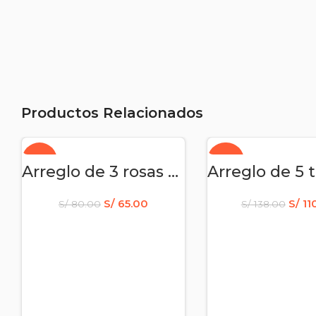
Productos Relacionados
-19%
-20%
AÑADIR AL CARRITO
AÑADIR AL CAR
Arreglo de 3 rosas 2 girasoles y claveles
S/
65.00
S/
11
S/
80.00
S/
138.00