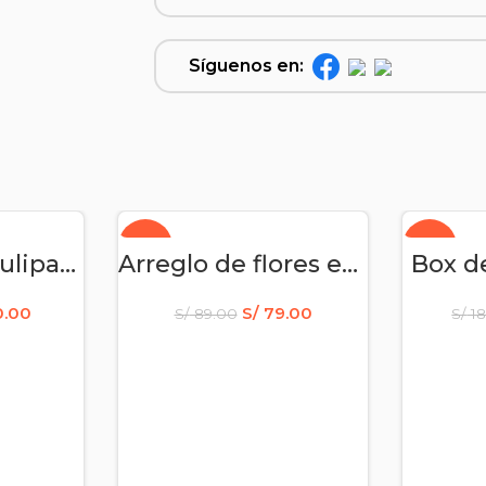
Síguenos en:
-11%
-6%
RITO
AÑADIR AL CARRITO
AÑA
Arreglo de 5 tulipanes de colores
Arreglo de flores eternas – día de la mujer
Box de
0.00
S/
79.00
S/
89.00
S/
18