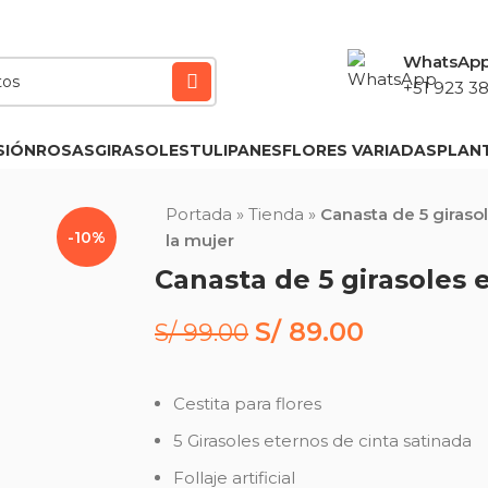
WhatsAp
+51 923 38
SIÓN
ROSAS
GIRASOLES
TULIPANES
FLORES VARIADAS
PLAN
Portada
»
Tienda
»
Canasta de 5 giraso
-10%
la mujer
S/
89.00
S/
99.00
Cestita para flores
5 Girasoles eternos de cinta satinada
Follaje artificial