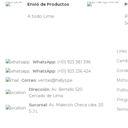
Envió de Productos
P
A todo Lima
R
S
Links
Cambi
WhatsApp:
(+51) 923 381 396
Condi
WhatsApp:
(+51) 923 236 424
Correo:
ventas@hallys.pe
Méto
Dirección:
Av. Bertello 520
Polít
Cercado de Lima
Pregu
Sucursal:
Av. Malecón Checa cdra. 20
Térmi
S.J.L