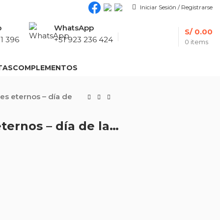
Iniciar Sesión / Registrarse
p
WhatsApp
S/
0.00
1 396
+51 923 236 424
0
items
TAS
COMPLEMENTOS
les eternos – día de
Canasta de 5 girasoles eternos – día de la mujer