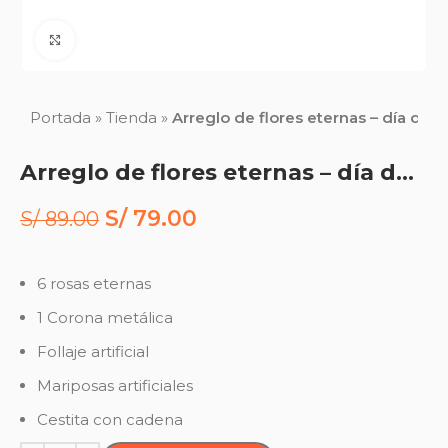
Click to enlarge
Portada
»
Tienda
»
Arreglo de flores eternas – día de l
Arreglo de flores eternas – día de la mujer
S/
79.00
S/
89.00
6 rosas eternas
1 Corona metálica
Follaje artificial
Mariposas artificiales
Cestita con cadena