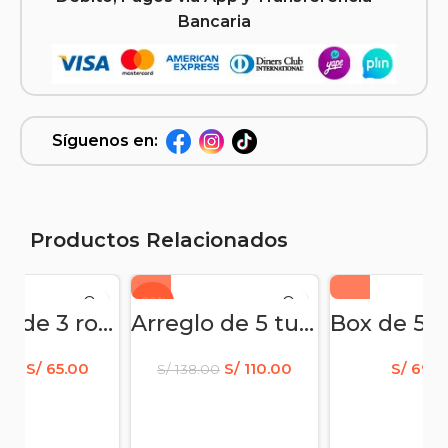
Bancaria
Síguenos en:
Productos Relacionados
-20%
Arreglo de 3 rosas 2 girasoles y claveles
Arreglo de 5 tulipanes de colores
S/
65.00
S/
110.00
S/
69.0
.00
S/
138.00