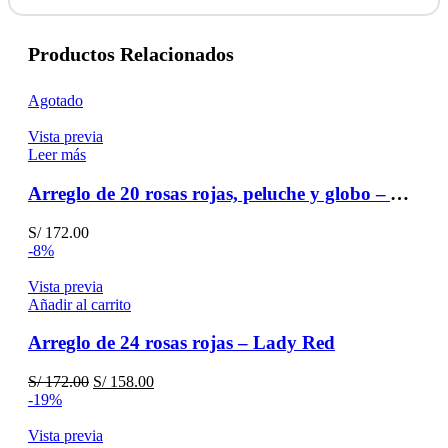
Productos Relacionados
Agotado
Vista previa
Leer más
Arreglo de 20 rosas rojas, peluche y globo – Aniversario
S/
172.00
-8%
Vista previa
Añadir al carrito
Arreglo de 24 rosas rojas – Lady Red
El
El
S/
172.00
S/
158.00
precio
precio
-19%
original
actual
era:
es:
Vista previa