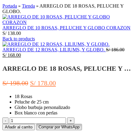
Click to enlarge
Portada
»
Tienda
»
ARREGLO DE 18 ROSAS, PELUCHE Y
GLOBO.
ARREGLO DE 10 ROSAS, PELUCHE Y GLOBO CORAZON
S/
138.00
Back to products
El
ARREGLO DE 12 ROSAS, LILIUMS, Y GLOBO.
S/
186.00
El
precio
S/
168.00
precio
origin
actual
era:
ARREGLO DE 18 ROSAS, PELUCHE Y GLOBO.
es:
S/ 186
S/ 168.00.
El
El
S/
198.00
S/
178.00
precio
precio
18 Rosas
original
actual
Peluche de 25 cm
era:
es:
Globo burbuja personalizado
Box blanco con perlas
S/ 198.00.
S/ 178.00.
ARREGLO
DE
Añadir al carrito
Comprar por WhatsApp
18