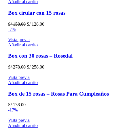
S/ 172.00.
S/ 158.00.
Añadir al carrito
Box cirular con 15 rosas
El
El
S/
158.00
S/
128.00
precio
precio
-7%
original
actual
era:
es:
Vista previa
S/ 158.00.
S/ 128.00.
Añadir al carrito
Box con 30 rosas – Rosedal
El
El
S/
278.00
S/
258.00
precio
precio
original
actual
Vista previa
era:
es:
Añadir al carrito
S/ 278.00.
S/ 258.00.
Box de 15 rosas – Rosas Para Cumpleaños
S/
138.00
-17%
Vista previa
Añadir al carrito