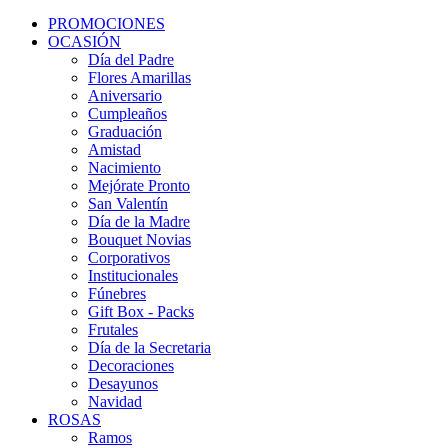
PROMOCIONES
OCASIÓN
Día del Padre
Flores Amarillas
Aniversario
Cumpleaños
Graduación
Amistad
Nacimiento
Mejórate Pronto
San Valentín
Día de la Madre
Bouquet Novias
Corporativos
Institucionales
Fúnebres
Gift Box - Packs
Frutales
Día de la Secretaria
Decoraciones
Desayunos
Navidad
ROSAS
Ramos