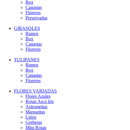
Box
Canastas
Floreros
Preservadas
GIRASOLES
Ramos
Box
Canastas
Floreros
TULIPANES
Ramos
Box
Canastas
Floreros
FLORES VARIADAS
Flores Azules
Rosas Arco Iris
Astromelias
Margaritas
Lirios
Gerberas
Mini Rosas