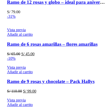
Ramo de 12 rosas y globo – ideal para aniversario
S/
79.00
-31%
Vista previa
Añadir al carrito
Ramo de 6 rosas amarillas – flores amarillas
El
El
S/
65.00
S/
45.00
precio
precio
-10%
original
actual
era:
es:
Vista previa
S/ 65.00.
S/ 45.00.
Añadir al carrito
Ramo de 9 rosas y chocolate – Pack Hallys
El
El
S/
110.00
S/
99.00
precio
precio
original
actual
Vista previa
era:
es:
Añadir al carrito
S/ 110.00.
S/ 99.00.