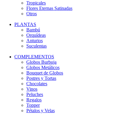
Tropicales
Flores Eternas Satinadas
Otros
PLANTAS
Bambú
Orquídeas
Anturios
Suculentas
COMPLEMENTOS
Globos Burbuja
Globos Metálicos
Bouquet de Globos
Postres y Tortas
Chocolates
Vinos
Peluches
Regalos
Topper
Pétalos y Velas
-10%