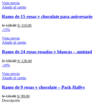
Vista previa
Añadir al carrito
Ramo de 15 rosas y chocolate para aniversario
El
El
S/
128.00
S/
110.00
precio
precio
-15%
original
actual
era:
es:
Vista previa
S/ 128.00.
S/ 110.00.
Añadir al carrito
Ramo de 24 rosas rosadas y blancas – amistad
El
El
S/
150.00
S/
128.00
precio
precio
-10%
original
actual
era:
es:
Vista previa
S/ 150.00.
S/ 128.00.
Añadir al carrito
Ramo de 9 rosas y chocolate – Pack Hallys
El
El
S/
110.00
S/
99.00
precio
precio
Descripción
original
actual