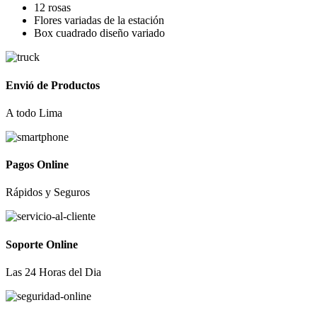
12 rosas
era:
es:
Flores variadas de la
estación
S/ 110.00.
S/ 99.00.
Box cuadrado
diseño variado
Envió de Productos
A todo Lima
Pagos Online
Rápidos y Seguros
Soporte Online
Las 24 Horas del Dia