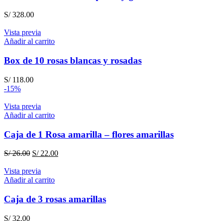
S/
328.00
Vista previa
Añadir al carrito
Box de 10 rosas blancas y rosadas
S/
118.00
-15%
Vista previa
Añadir al carrito
Caja de 1 Rosa amarilla – flores amarillas
El
El
S/
26.00
S/
22.00
precio
precio
original
actual
Vista previa
era:
es:
Añadir al carrito
S/ 26.00.
S/ 22.00.
Caja de 3 rosas amarillas
S/
32.00