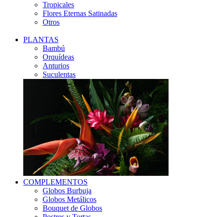
Tropicales
Flores Eternas Satinadas
Otros
PLANTAS
Bambú
Orquídeas
Anturios
Suculentas
COMPLEMENTOS
Globos Burbuja
Globos Metálicos
Bouquet de Globos
Postres y Tortas