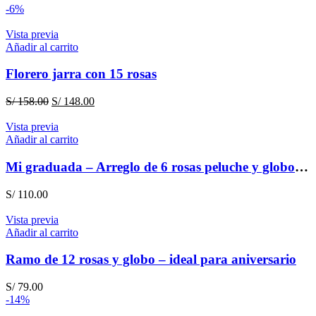
-6%
Vista previa
Añadir al carrito
Florero jarra con 15 rosas
El
El
S/
158.00
S/
148.00
precio
precio
original
actual
Vista previa
era:
es:
Añadir al carrito
S/ 158.00.
S/ 148.00.
Mi graduada – Arreglo de 6 rosas peluche y globo para graduación
S/
110.00
Vista previa
Añadir al carrito
Ramo de 12 rosas y globo – ideal para aniversario
S/
79.00
-14%