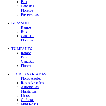
Box
Canastas
Floreros
Preservadas
GIRASOLES
Ramos
Box
Canastas
Floreros
TULIPANES
Ramos
Box
Canastas
Floreros
FLORES VARIADAS
Flores Azules
Rosas Arco Iris
Astromelias
Margaritas
Lirios
Gerberas
Mini Rosas