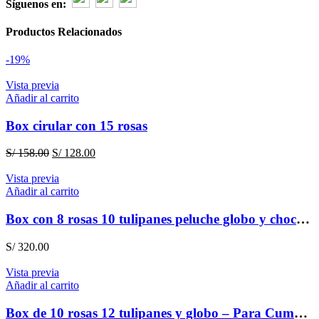
Síguenos en:
Productos Relacionados
-19%
Vista previa
Añadir al carrito
Box cirular con 15 rosas
El
El
S/
158.00
S/
128.00
precio
precio
original
actual
Vista previa
era:
es:
Añadir al carrito
S/ 158.00.
S/ 128.00.
Box con 8 rosas 10 tulipanes peluche globo y chocolate
S/
320.00
Vista previa
Añadir al carrito
Box de 10 rosas 12 tulipanes y globo – Para Cumpleaños