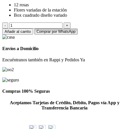
12 rosas
original
actual
Flores variadas de la
estación
era:
es:
Box cuadrado
diseño variado
S/ 132.00.
S/ 118.00.
Arreglo
de
Añadir al carrito
Comprar por WhatsApp
12
rosas
rojas
Envíos a Domicilio
y
margaritas
Encuéntranos también en Rappi y Pedidos Ya
cantidad
Compras 100% Seguras
Aceptamos Tarjetas de Crédito, Débito, Pagos vía App y
Transferencia Bancaria