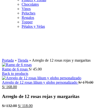
Chocolates
Vinos
Peluches
Regalos
Topper
Pétalos y Velas
-11%
Click to enlarge
Portada
»
Tienda
»
Arreglo de 12 rosas rojas y margaritas
Ramo de 6 rosas
S/
45.00
Back to products
El
Arreglo de 12 rosas lilium y globo personalizado
S/
179.00
El
precio
S/
168.00
precio
original
actual
era:
Arreglo de 12 rosas rojas y margaritas
es:
S/ 179.00.
S/ 168.00.
El
El
S/
132.00
S/
118.00
precio
precio