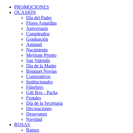
PROMOCIONES
OCASIÓN
Día del Padre
Flores Amarillas
Aniversario
Cumpleaños
Graduación
Amistad
Nacimiento
Mejórate Pronto
San Valentín
Día de la Madre
Bouquet Novias
Corporativos
Institucionales
Fúnebres
Gift Box - Packs
Frutales
Día de la Secretaria
Decoraciones
Desayunos
Navidad
ROSAS
Ramos