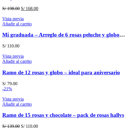
El
El
S/
198.00
S/
168.00
precio
precio
original
actual
Vista previa
era:
es:
Añadir al carrito
S/ 198.00.
S/ 168.00.
Mi graduada – Arreglo de 6 rosas peluche y globo para graduación
S/
110.00
Vista previa
Añadir al carrito
Ramo de 12 rosas y globo – ideal para aniversario
S/
79.00
-21%
Vista previa
Añadir al carrito
Ramo de 15 rosas y chocolate – pack de rosas hallys
El
El
S/
139.00
S/
110.00