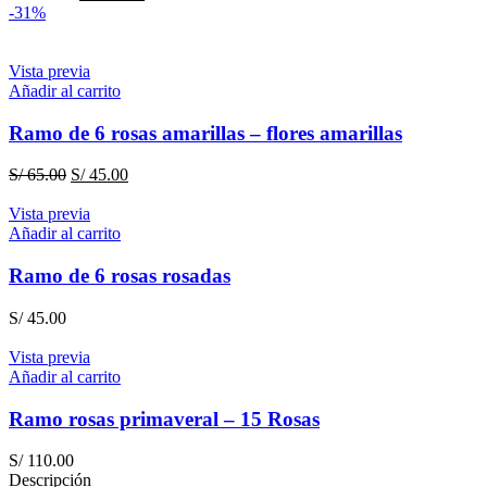
precio
precio
-31%
original
actual
era:
es:
S/ 139.00.
S/ 110.00.
Vista previa
Añadir al carrito
Ramo de 6 rosas amarillas – flores amarillas
El
El
S/
65.00
S/
45.00
precio
precio
original
actual
Vista previa
era:
es:
Añadir al carrito
S/ 65.00.
S/ 45.00.
Ramo de 6 rosas rosadas
S/
45.00
Vista previa
Añadir al carrito
Ramo rosas primaveral – 15 Rosas
S/
110.00
Descripción