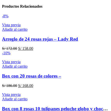
Productos Relacionados
-8%
Vista previa
Añadir al carrito
Arreglo de 24 rosas rojas – Lady Red
El
El
S/
172.00
S/
158.00
precio
precio
-10%
original
actual
era:
es:
Vista previa
S/ 172.00.
S/ 158.00.
Añadir al carrito
Box con 20 rosas de colores –
El
El
S/
186.00
S/
168.00
precio
precio
original
actual
Vista previa
era:
es:
Añadir al carrito
S/ 186.00.
S/ 168.00.
Box con 8 rosas 10 tulipanes peluche globo y chocolate