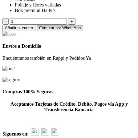
Follaje y flores variadas
Box premiun Hally’s
Arreglo
de
Añadir al carrito
Comprar por WhatsApp
100
rosas
y
Envíos a Domicilio
flores
variadas
Encuéntranos también en Rappi y Pedidos Ya
cantidad
Compras 100% Seguras
Aceptamos Tarjetas de Crédito, Débito, Pagos vía App y
Transferencia Bancaria
Síguenos en: