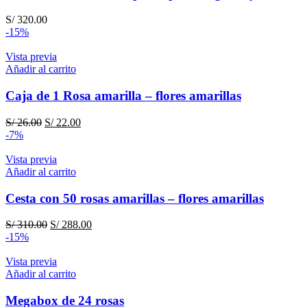
S/
320.00
-15%
Vista previa
Añadir al carrito
Caja de 1 Rosa amarilla – flores amarillas
El
El
S/
26.00
S/
22.00
precio
precio
-7%
original
actual
era:
es:
Vista previa
S/ 26.00.
S/ 22.00.
Añadir al carrito
Cesta con 50 rosas amarillas – flores amarillas
El
El
S/
310.00
S/
288.00
precio
precio
-15%
original
actual
era:
es:
Vista previa
S/ 310.00.
S/ 288.00.
Añadir al carrito
Megabox de 24 rosas