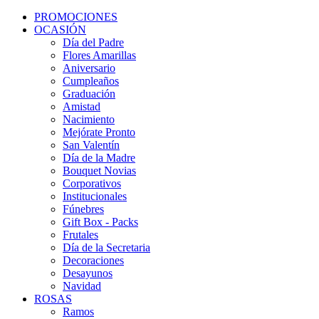
PROMOCIONES
OCASIÓN
Día del Padre
Flores Amarillas
Aniversario
Cumpleaños
Graduación
Amistad
Nacimiento
Mejórate Pronto
San Valentín
Día de la Madre
Bouquet Novias
Corporativos
Institucionales
Fúnebres
Gift Box - Packs
Frutales
Día de la Secretaria
Decoraciones
Desayunos
Navidad
ROSAS
Ramos