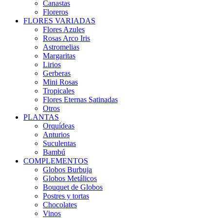
Canastas
Floreros
FLORES VARIADAS
Flores Azules
Rosas Arco Iris
Astromelias
Margaritas
Lirios
Gerberas
Mini Rosas
Tropicales
Flores Eternas Satinadas
Otros
PLANTAS
Orquídeas
Anturios
Suculentas
Bambú
COMPLEMENTOS
Globos Burbuja
Globos Metálicos
Bouquet de Globos
Postres y tortas
Chocolates
Vinos