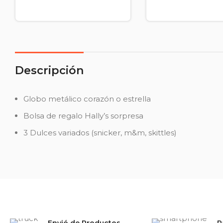
Descripción
Globo metálico corazón o estrella
Bolsa de regalo Hally’s sorpresa
3 Dulces variados (snicker, m&m, skittles)
Envió de Productos
P