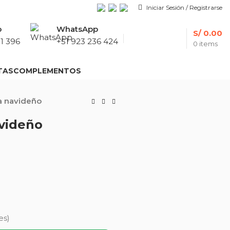
Iniciar Sesión / Registrarse
p
WhatsApp
S/
0.00
1 396
+51 923 236 424
0
items
TAS
COMPLEMENTOS
a navideño
videño
es)