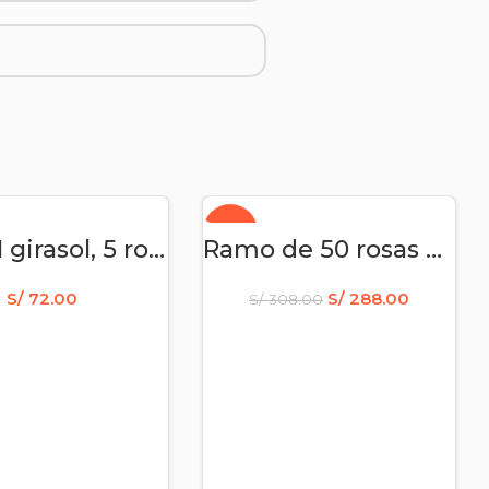
-6%
DIR AL CARRITO
AÑADIR AL CARRITO
Ramo 1 girasol, 5 rosas y astromelias
Ramo de 50 rosas amarillas
S/
72.00
S/
288.00
S/
308.00