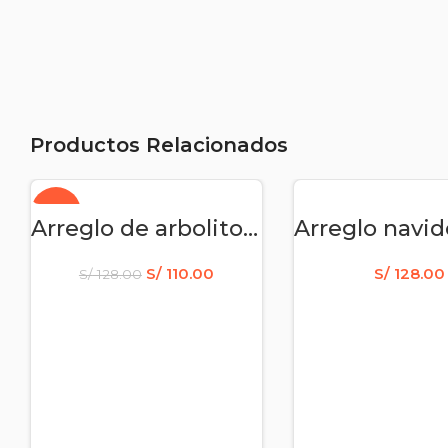
Productos Relacionados
-14%
AÑADIR AL CARRITO
AÑADIR AL CAR
Arreglo de arbolito de navidad con rosas y pompos
S/
110.00
S/
128.00
S/
128.00