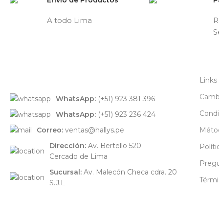
A todo Lima
R
S
Links
Cambi
WhatsApp:
(+51) 923 381 396
Condi
WhatsApp:
(+51) 923 236 424
Correo:
ventas@hallys.pe
Méto
Dirección:
Av. Bertello 520
Polít
Cercado de Lima
Pregu
Sucursal:
Av. Malecón Checa cdra. 20
Térmi
S.J.L