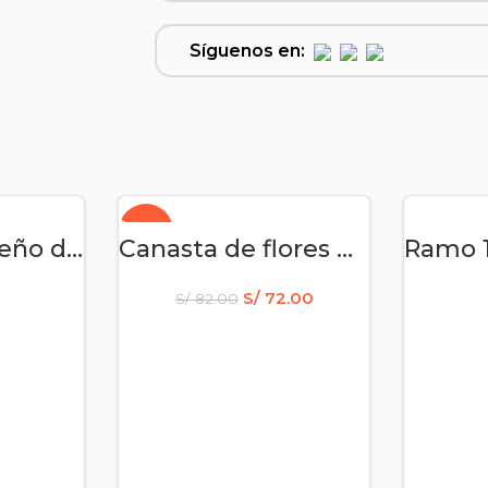
Síguenos en:
-12%
RITO
AÑADIR AL CARRITO
AÑA
Arreglo navideño de 3 rosas peluche chocolate y globo
Canasta de flores Amarillas
S/
72.00
S/
82.00