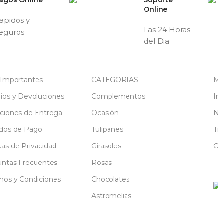
Online
ápidos y
Las 24 Horas
eguros
del Dia
 Importantes
CATEGORIAS
M
os y Devoluciones
Complementos
I
ciones de Entrega
Ocasión
N
dos de Pago
Tulipanes
T
icas de Privacidad
Girasoles
C
ntas Frecuentes
Rosas
nos y Condiciones
Chocolates
Astromelias