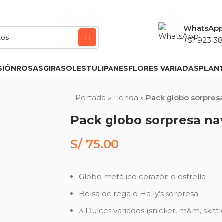
WhatsAp
+51 923 38
SIÓN
ROSAS
GIRASOLES
TULIPANES
FLORES VARIADAS
PLAN
Portada
»
Tienda
»
Pack globo sorpres
Pack globo sorpresa na
S/
75.00
Globo metálico corazón o estrella
Bolsa de regalo Hally’s sorpresa
3 Dulces variados (snicker, m&m, skittl