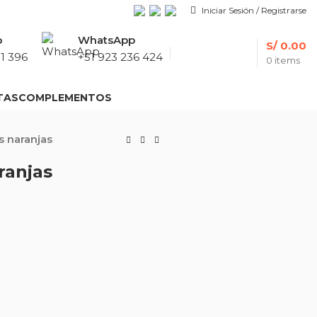
Iniciar Sesión / Registrarse
p
WhatsApp
S/
0.00
1 396
+51 923 236 424
0
items
TAS
COMPLEMENTOS
s naranjas
ranjas