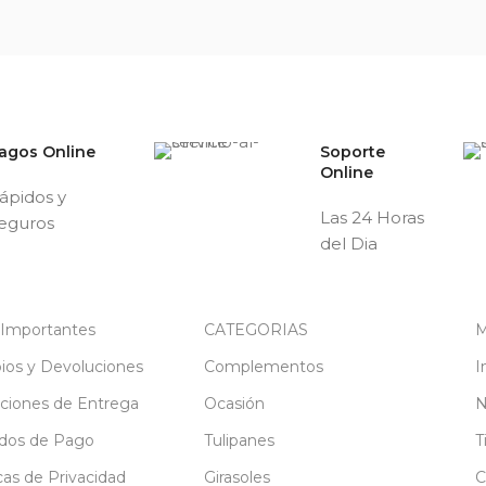
agos Online
Soporte
Online
ápidos y
Las 24 Horas
eguros
del Dia
 Importantes
CATEGORIAS
M
os y Devoluciones
Complementos
I
ciones de Entrega
Ocasión
N
dos de Pago
Tulipanes
T
icas de Privacidad
Girasoles
C