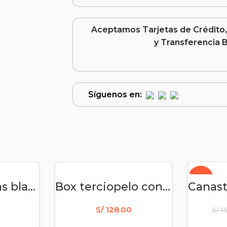
Aceptamos Tarjetas de Crédito,
y Transferencia 
Síguenos en:
-19%
RITO
AÑADIR AL CARRITO
AÑA
Box de 10 rosas blancas y rosadas
Box terciopelo con 8 girasoles – flores amarillas – Box puede variar según stock
S/
128.00
S/
1