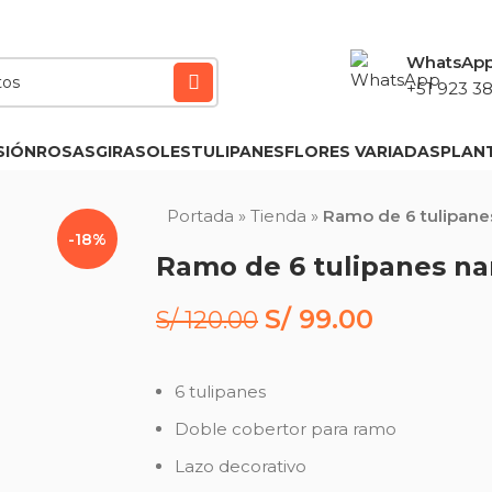
WhatsAp
+51 923 38
SIÓN
ROSAS
GIRASOLES
TULIPANES
FLORES VARIADAS
PLAN
Portada
»
Tienda
»
Ramo de 6 tulipane
-18%
Ramo de 6 tulipanes na
S/
99.00
S/
120.00
6 tulipanes
Doble cobertor para ramo
Lazo decorativo