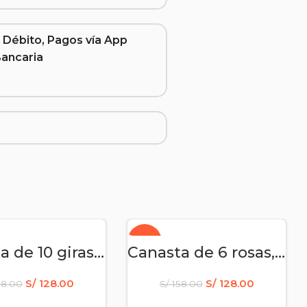
 Débito, Pagos vía App
Bancaria
-19%
DIR AL CARRITO
AÑADIR AL CARRITO
Canasta de 10 girasoles
Canasta de 6 rosas, 3 girasoles y peluche – Para mi reina – flores amarillas
S/
128.00
S/
128.00
58.00
S/
158.00