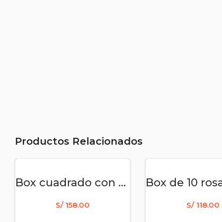
Productos Relacionados
AÑADIR AL CARRITO
AÑADIR AL CAR
Box cuadrado con 8 tulipanes rojos – amor – aniversario rojo
S/
158.00
S/
118.00