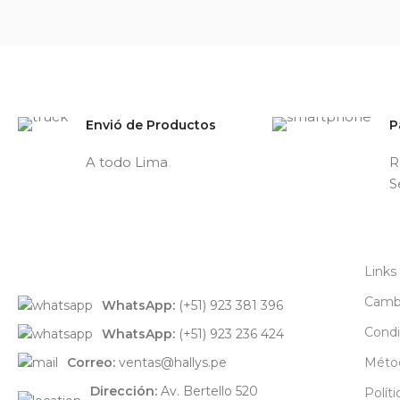
Envió de Productos
P
A todo Lima
R
S
Links
Cambi
WhatsApp:
(+51) 923 381 396
Condi
WhatsApp:
(+51) 923 236 424
Correo:
ventas@hallys.pe
Méto
Dirección:
Av. Bertello 520
Polít