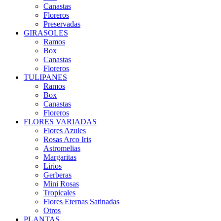
Canastas
Floreros
Preservadas
GIRASOLES
Ramos
Box
Canastas
Floreros
TULIPANES
Ramos
Box
Canastas
Floreros
FLORES VARIADAS
Flores Azules
Rosas Arco Iris
Astromelias
Margaritas
Lirios
Gerberas
Mini Rosas
Tropicales
Flores Eternas Satinadas
Otros
PLANTAS