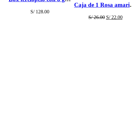
Caja de 1 Rosa amarilla – flores amarillas
S/
128.00
El
El
S/
26.00
S/
22.00
precio
precio
original
actual
era:
es:
S/ 26.00.
S/ 22.00