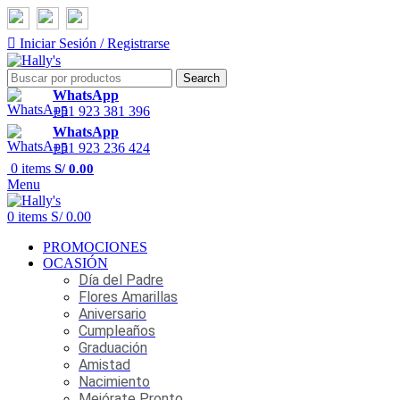
Iniciar Sesión / Registrarse
Search
WhatsApp
+51 923 381 396
WhatsApp
+51 923 236 424
0
items
S/
0.00
Menu
0
items
S/
0.00
PROMOCIONES
OCASIÓN
Día del Padre
Flores Amarillas
Aniversario
Cumpleaños
Graduación
Amistad
Nacimiento
Mejórate Pronto