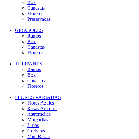
Box
Canastas
Floreros
Preservadas
GIRASOLES
Ramos
Box
Canastas
Floreros
TULIPANES
Ramos
Box
Canastas
Floreros
FLORES VARIADAS
Flores Azules
Rosas Arco Iris
Astromelias
Margaritas
Lirios
Gerberas
Mini Rosas