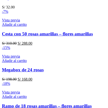
S/
32.00
-7%
Vista previa
Añadir al carrito
Cesta con 50 rosas amarillas – flores amarillas
El
El
S/
310.00
S/
288.00
precio
precio
-15%
original
actual
era:
es:
Vista previa
S/ 310.00.
S/ 288.00.
Añadir al carrito
Megabox de 24 rosas
El
El
S/
198.00
S/
168.00
precio
precio
-18%
original
actual
era:
es:
Vista previa
S/ 198.00.
S/ 168.00.
Añadir al carrito
Ramo de 18 rosas amarillas – flores amarillas