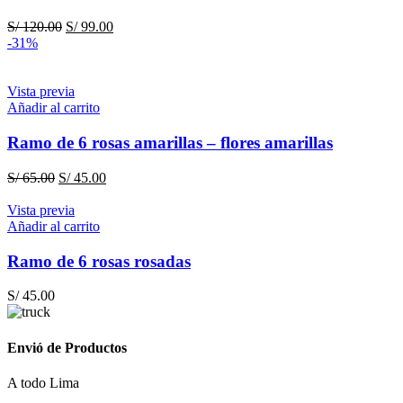
El
El
S/
120.00
S/
99.00
precio
precio
-31%
original
actual
era:
es:
S/ 120.00.
S/ 99.00.
Vista previa
Añadir al carrito
Ramo de 6 rosas amarillas – flores amarillas
El
El
S/
65.00
S/
45.00
precio
precio
original
actual
Vista previa
era:
es:
Añadir al carrito
S/ 65.00.
S/ 45.00.
Ramo de 6 rosas rosadas
S/
45.00
Envió de Productos
A todo Lima