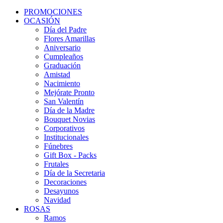
PROMOCIONES
OCASIÓN
Día del Padre
Flores Amarillas
Aniversario
Cumpleaños
Graduación
Amistad
Nacimiento
Mejórate Pronto
San Valentín
Día de la Madre
Bouquet Novias
Corporativos
Institucionales
Fúnebres
Gift Box - Packs
Frutales
Día de la Secretaria
Decoraciones
Desayunos
Navidad
ROSAS
Ramos