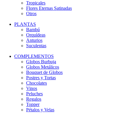
Tropicales
Flores Eternas Satinadas
Otros
PLANTAS
Bambú
Orquídeas
Anturios
Suculentas
COMPLEMENTOS
Globos Burbuja
Globos Metálicos
Bouquet de Globos
Postres y Tortas
Chocolates
Vinos
Peluches
Regalos
Topper
Pétalos y Velas
-20%