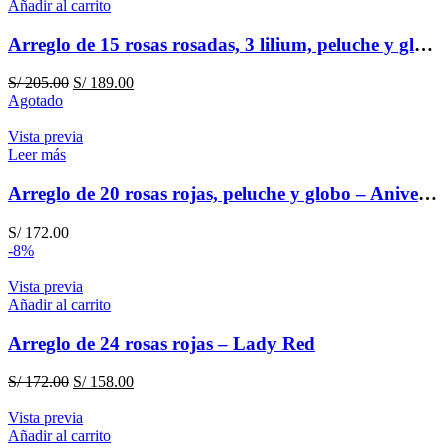
Añadir al carrito
Arreglo de 15 rosas rosadas, 3 lilium, peluche y globo – Cumpleaños
El
El
S/
205.00
S/
189.00
precio
precio
Agotado
original
actual
era:
es:
Vista previa
S/ 205.00.
S/ 189.00.
Leer más
Arreglo de 20 rosas rojas, peluche y globo – Aniversario
S/
172.00
-8%
Vista previa
Añadir al carrito
Arreglo de 24 rosas rojas – Lady Red
El
El
S/
172.00
S/
158.00
precio
precio
original
actual
Vista previa
era:
es:
Añadir al carrito