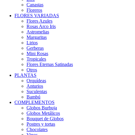
Canastas
Floreros
FLORES VARIADAS
Flores Azules
Rosas Arco Iris
Astromelias
Margaritas
Lirios
Gerberas
Mini Rosas
Tropicales
Flores Eternas Satinadas
Otros
PLANTAS
Orquídeas
Anturios
Suculentas
Bambú
COMPLEMENTOS
Globos Burbuja
Globos Metálicos
Bouquet de Globos
Postres y tortas
Chocolates
Vinos