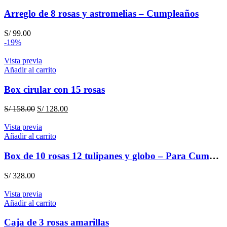
S/ 172.00.
S/ 158.00.
Arreglo de 8 rosas y astromelias – Cumpleaños
S/
99.00
-19%
Vista previa
Añadir al carrito
Box cirular con 15 rosas
El
El
S/
158.00
S/
128.00
precio
precio
original
actual
Vista previa
era:
es:
Añadir al carrito
S/ 158.00.
S/ 128.00.
Box de 10 rosas 12 tulipanes y globo – Para Cumpleaños
S/
328.00
Vista previa
Añadir al carrito
Caja de 3 rosas amarillas