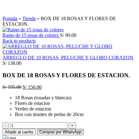
Click to enlarge
Portada
»
Tienda
»
BOX DE 18 ROSAS Y FLORES DE
ESTACION.
Ramo de 15 rosas de colores
S/
99.00
Back to products
ARREGLO DE 10 ROSAS, PELUCHE Y GLOBO CORAZON
S/
138.00
BOX DE 18 ROSAS Y FLORES DE ESTACION.
El
El
S/
195.00
S/
156.00
precio
precio
18 Rosas (rosadas y blancas)
original
actual
Flores de estacion
era:
es:
Verdes de estacion
S/ 195.00.
S/ 156.00.
Box con tirantes de perlas
de
20cm
BOX
DE
Añadir al carrito
Comprar por WhatsApp
18