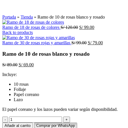
Click to enlarge
Portada
»
Tienda
»
Ramo de 10 de rosas blanco y rosado
El
El
Ramo de 18 de rosas de colores
S/
120.00
S/
99.00
precio
precio
Back to products
original
actual
era:
El
es:
El
Ramo de 30 de rosas rojas y amarillas
S/
99.00
S/
79.00
S/ 120.00.
precio
S/ 99.00.
precio
original
actual
Ramo de 10 de rosas blanco y rosado
era:
es:
S/ 99.00.
S/ 79.00.
El
El
S/
89.00
S/
69.00
precio
precio
Incluye:
original
actual
era:
es:
10 rosas
S/ 89.00.
S/ 69.00.
Follaje
Papel coreano
Lazo
El papel coreano y los lazos pueden variar según disponibilidad.
Ramo
de
Añadir al carrito
Comprar por WhatsApp