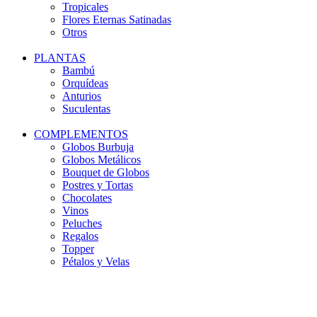
Tropicales
Flores Eternas Satinadas
Otros
PLANTAS
Bambú
Orquídeas
Anturios
Suculentas
COMPLEMENTOS
Globos Burbuja
Globos Metálicos
Bouquet de Globos
Postres y Tortas
Chocolates
Vinos
Peluches
Regalos
Topper
Pétalos y Velas
-22%