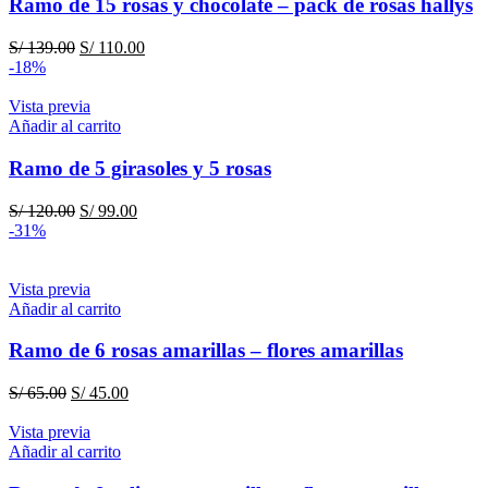
Ramo de 15 rosas y chocolate – pack de rosas hallys
El
El
S/
139.00
S/
110.00
precio
precio
-18%
original
actual
era:
es:
Vista previa
S/ 139.00.
S/ 110.00.
Añadir al carrito
Ramo de 5 girasoles y 5 rosas
El
El
S/
120.00
S/
99.00
precio
precio
-31%
original
actual
era:
es:
S/ 120.00.
S/ 99.00.
Vista previa
Añadir al carrito
Ramo de 6 rosas amarillas – flores amarillas
El
El
S/
65.00
S/
45.00
precio
precio
original
actual
Vista previa
era:
es:
Añadir al carrito
S/ 65.00.
S/ 45.00.