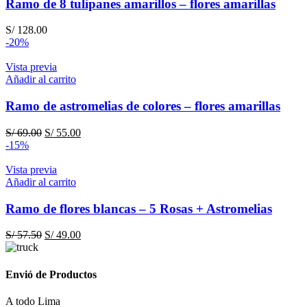
Ramo de 8 tulipanes amarillos – flores amarillas
S/
128.00
-20%
Vista previa
Añadir al carrito
Ramo de astromelias de colores – flores amarillas
El
El
S/
69.00
S/
55.00
precio
precio
-15%
original
actual
era:
es:
Vista previa
S/ 69.00.
S/ 55.00.
Añadir al carrito
Ramo de flores blancas – 5 Rosas + Astromelias
El
El
S/
57.50
S/
49.00
precio
precio
original
actual
era:
es:
Envió de Productos
S/ 57.50.
S/ 49.00.
A todo Lima