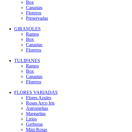
Box
Canastas
Floreros
Preservadas
GIRASOLES
Ramos
Box
Canastas
Floreros
TULIPANES
Ramos
Box
Canastas
Floreros
FLORES VARIADAS
Flores Azules
Rosas Arco Iris
Astromelias
Margaritas
Lirios
Gerberas
Mini Rosas