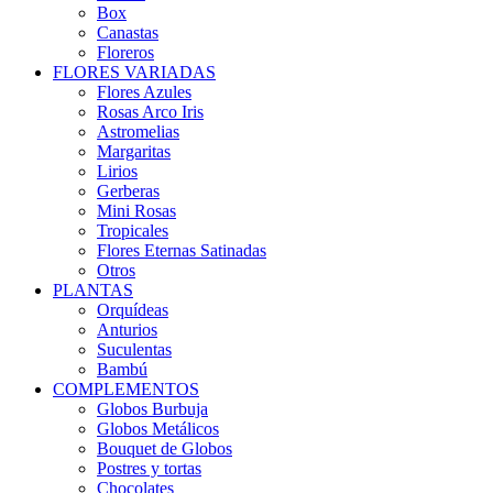
Box
Canastas
Floreros
FLORES VARIADAS
Flores Azules
Rosas Arco Iris
Astromelias
Margaritas
Lirios
Gerberas
Mini Rosas
Tropicales
Flores Eternas Satinadas
Otros
PLANTAS
Orquídeas
Anturios
Suculentas
Bambú
COMPLEMENTOS
Globos Burbuja
Globos Metálicos
Bouquet de Globos
Postres y tortas
Chocolates