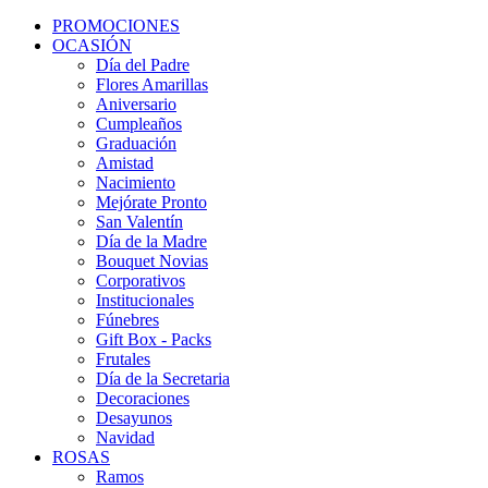
PROMOCIONES
OCASIÓN
Día del Padre
Flores Amarillas
Aniversario
Cumpleaños
Graduación
Amistad
Nacimiento
Mejórate Pronto
San Valentín
Día de la Madre
Bouquet Novias
Corporativos
Institucionales
Fúnebres
Gift Box - Packs
Frutales
Día de la Secretaria
Decoraciones
Desayunos
Navidad
ROSAS
Ramos