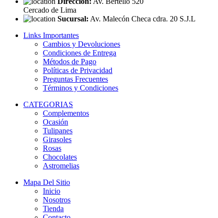
Dirección:
Av. Bertello 520
Cercado de Lima
Sucursal:
Av. Malecón Checa cdra. 20 S.J.L
Links Importantes
Cambios y Devoluciones
Condiciones de Entrega
Métodos de Pago
Políticas de Privacidad
Preguntas Frecuentes
Términos y Condiciones
CATEGORIAS
Complementos
Ocasión
Tulipanes
Girasoles
Rosas
Chocolates
Astromelias
Mapa Del Sitio
Inicio
Nosotros
Tienda
Contacto