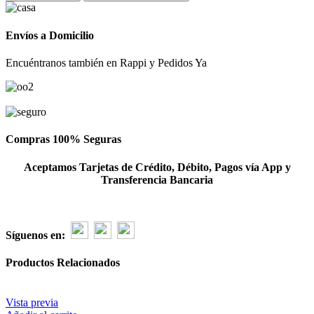
10
de
rosas
Envíos a Domicilio
blanco
y
Encuéntranos también en Rappi y Pedidos Ya
rosado
cantidad
Compras 100% Seguras
Aceptamos Tarjetas de Crédito, Débito, Pagos vía App y
Transferencia Bancaria
Síguenos en:
Productos Relacionados
Vista previa