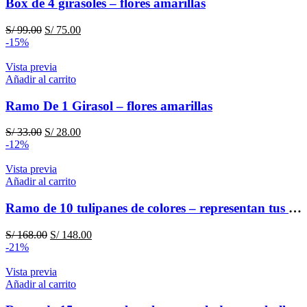
Box de 4 girasoles – flores amarillas
El
El
S/
99.00
S/
75.00
precio
precio
-15%
original
actual
era:
es:
Vista previa
S/ 99.00.
S/ 75.00.
Añadir al carrito
Ramo De 1 Girasol – flores amarillas
El
El
S/
33.00
S/
28.00
precio
precio
-12%
original
actual
era:
es:
Vista previa
S/ 33.00.
S/ 28.00.
Añadir al carrito
Ramo de 10 tulipanes de colores – representan tus diversas emociones
El
El
S/
168.00
S/
148.00
precio
precio
-21%
original
actual
era:
es:
Vista previa
S/ 168.00.
S/ 148.00.
Añadir al carrito