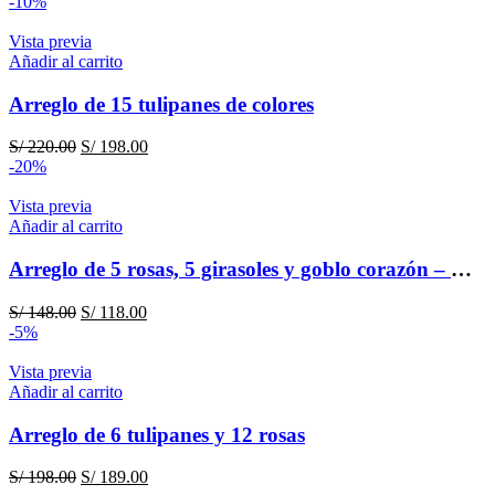
-10%
Vista previa
Añadir al carrito
Arreglo de 15 tulipanes de colores
El
El
S/
220.00
S/
198.00
precio
precio
-20%
original
actual
era:
es:
Vista previa
S/ 220.00.
S/ 198.00.
Añadir al carrito
Arreglo de 5 rosas, 5 girasoles y goblo corazón – Mi princesa
El
El
S/
148.00
S/
118.00
precio
precio
-5%
original
actual
era:
es:
Vista previa
S/ 148.00.
S/ 118.00.
Añadir al carrito
Arreglo de 6 tulipanes y 12 rosas
El
El
S/
198.00
S/
189.00