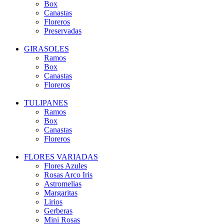
Box
Canastas
Floreros
Preservadas
GIRASOLES
Ramos
Box
Canastas
Floreros
TULIPANES
Ramos
Box
Canastas
Floreros
FLORES VARIADAS
Flores Azules
Rosas Arco Iris
Astromelias
Margaritas
Lirios
Gerberas
Mini Rosas