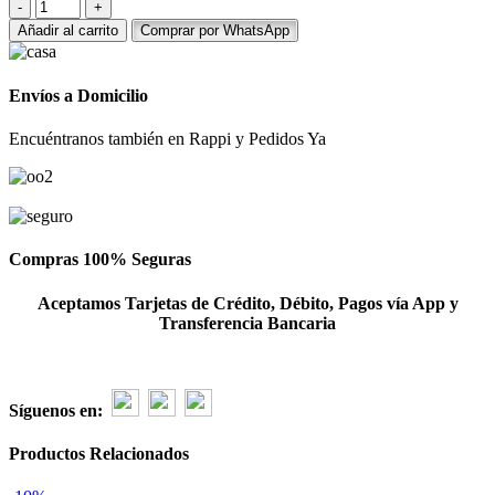
Canasta
de
Añadir al carrito
Comprar por WhatsApp
10
girasoles
cantidad
Envíos a Domicilio
Encuéntranos también en Rappi y Pedidos Ya
Compras 100% Seguras
Aceptamos Tarjetas de Crédito, Débito, Pagos vía App y
Transferencia Bancaria
Síguenos en:
Productos Relacionados