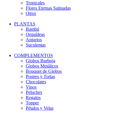
Tropicales
Flores Eternas Satinadas
Otros
PLANTAS
Bambú
Orquídeas
Anturios
Suculentas
COMPLEMENTOS
Globos Burbuja
Globos Metálicos
Bouquet de Globos
Postres y Tortas
Chocolates
Vinos
Peluches
Regalos
Topper
Pétalos y Velas
-19%