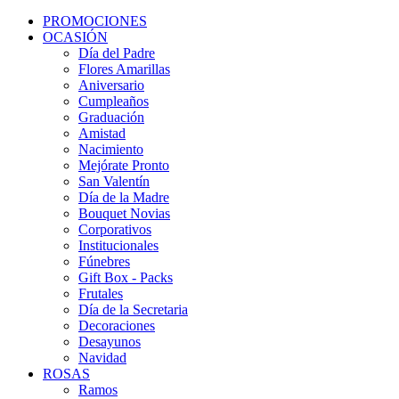
PROMOCIONES
OCASIÓN
Día del Padre
Flores Amarillas
Aniversario
Cumpleaños
Graduación
Amistad
Nacimiento
Mejórate Pronto
San Valentín
Día de la Madre
Bouquet Novias
Corporativos
Institucionales
Fúnebres
Gift Box - Packs
Frutales
Día de la Secretaria
Decoraciones
Desayunos
Navidad
ROSAS
Ramos