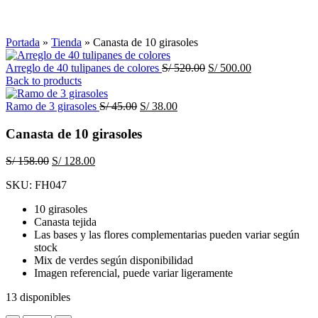
Click to enlarge
Portada
»
Tienda
»
Canasta de 10 girasoles
El
El
Arreglo de 40 tulipanes de colores
S/
520.00
S/
500.00
precio
precio
Back to products
original
actual
El
El
era:
es:
Ramo de 3 girasoles
S/
45.00
S/
38.00
precio
precio
S/ 520.00.
S/ 500.00.
original
actual
Canasta de 10 girasoles
era:
es:
S/ 45.00.
S/ 38.00.
El
El
S/
158.00
S/
128.00
precio
precio
SKU:
FH047
original
actual
era:
es:
10 girasoles
S/ 158.00.
S/ 128.00.
Canasta tejida
Las bases y las flores complementarias pueden variar según
stock
Mix de verdes según disponibilidad
Imagen referencial, puede variar ligeramente
13 disponibles