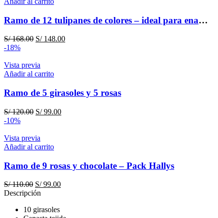
Añadir al carrito
Ramo de 12 tulipanes de colores – ideal para enamorar
El
El
S/
168.00
S/
148.00
precio
precio
-18%
original
actual
era:
es:
Vista previa
S/ 168.00.
S/ 148.00.
Añadir al carrito
Ramo de 5 girasoles y 5 rosas
El
El
S/
120.00
S/
99.00
precio
precio
-10%
original
actual
era:
es:
Vista previa
S/ 120.00.
S/ 99.00.
Añadir al carrito
Ramo de 9 rosas y chocolate – Pack Hallys
El
El
S/
110.00
S/
99.00
precio
precio
Descripción
original
actual
10 girasoles
era:
es: