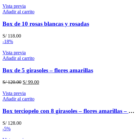
precio
precio
original
actual
Vista previa
era:
es:
Añadir al carrito
S/ 198.00.
S/ 189.00.
Box de 10 rosas blancas y rosadas
S/
118.00
-18%
Vista previa
Añadir al carrito
Box de 5 girasoles – flores amarillas
El
El
S/
120.00
S/
99.00
precio
precio
original
actual
Vista previa
era:
es:
Añadir al carrito
S/ 120.00.
S/ 99.00.
Box terciopelo con 8 girasoles – flores amarillas – Box puede variar según stock
S/
128.00
-5%