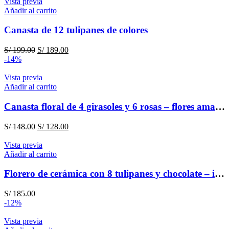
Vista previa
Añadir al carrito
Canasta de 12 tulipanes de colores
El
El
S/
199.00
S/
189.00
precio
precio
-14%
original
actual
era:
es:
Vista previa
S/ 199.00.
S/ 189.00.
Añadir al carrito
Canasta floral de 4 girasoles y 6 rosas – flores amarillas
El
El
S/
148.00
S/
128.00
precio
precio
original
actual
Vista previa
era:
es:
Añadir al carrito
S/ 148.00.
S/ 128.00.
Florero de cerámica con 8 tulipanes y chocolate – ideal para endulzar el amor
S/
185.00
-12%
Vista previa